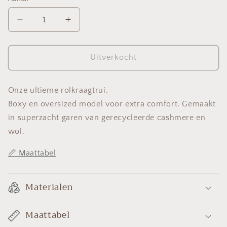
Aantal
Aantal
verlagen
verhogen
voor
voor
Karolien
Karolien
Uitverkocht
Onze ultieme rolkraagtrui.
Boxy en oversized model voor extra comfort. Gemaakt
in superzacht garen van gerecycleerde cashmere en
wol.
📏 Maattabel
Materialen
Maattabel