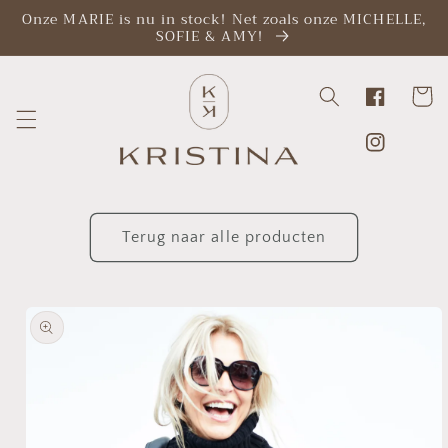
Meteen
Onze MARIE is nu in stock! Net zoals onze MICHELLE,
naar de
SOFIE & AMY!
content
Winkelwa
Facebook
Instagram
Terug naar alle producten
a direct naar
roductinformatie